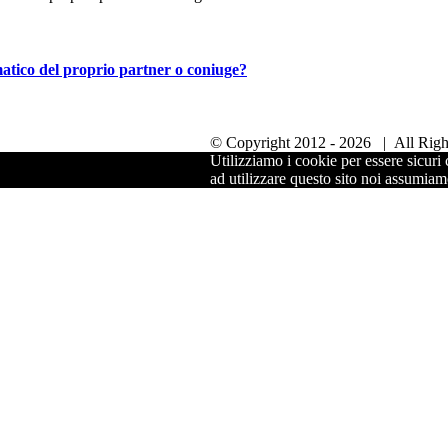
ormatico del proprio partner o coniuge?
© Copyright 2012 -
2026 | All Righ
Utilizziamo i cookie per essere sicuri 
ad utilizzare questo sito noi assumiamo