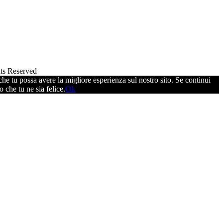
ts Reserved
che tu possa avere la migliore esperienza sul nostro sito. Se continui
 che tu ne sia felice.
Ok