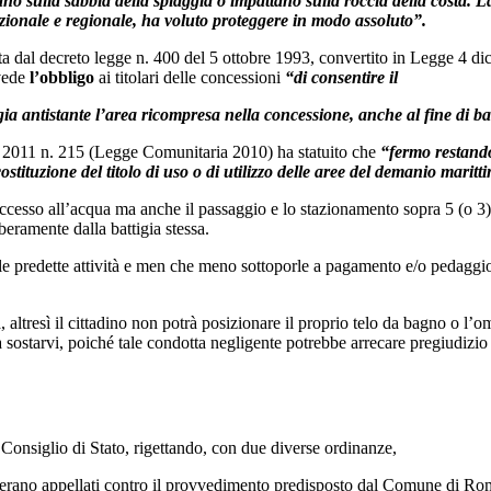
no sulla sabbia della spiaggia o impattano sulla roccia della costa. La 
nazionale e regionale, ha voluto proteggere in modo assoluto”.
lata dal decreto legge n. 400 del 5 ottobre 1993, convertito in Legge 4 
evede
l’obbligo
ai titolari delle concessioni
“di consentire il
tigia antistante l’area ricompresa nella concessione, anche al fine di 
re 2011 n. 215 (Legge Comunitaria 2010) ha statuito che
“fermo restando,
costituzione del titolo di uso o di utilizzo delle aree del demanio maritt
cesso all’acqua ma anche il passaggio e lo stazionamento sopra 5 (o 3) me
iberamente dalla battigia stessa.
e predette attività e men che meno sottoporle a pagamento e/o pedaggio d
, altresì il cittadino non potrà posizionare il proprio telo da bagno o l’o
ostarvi, poiché tale condotta negligente potrebbe arrecare pregiudizio a tu
Consiglio di Stato, rigettando, con due diverse ordinanze,
 si erano appellati contro il provvedimento predisposto dal Comune di Ro