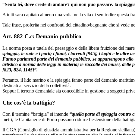
“Senta lei, dove crede di andare? qui non può passare. la spiaggia 
A tutti sarà capitato almeno una volta nella vita di sentir dire questa fr
Tale frase, proferita nei confronti del cittadino/bagnante che si vede n
Art. 882 C.c: Demanio pubblico
La norma posta a tutela del paesaggio e della libera fruizione del mare
spiaggia, le rade e i porti; i fiumi, i torrenti [945], i laghi e le altr
Fanno parimenti parte del demanio pubblico, se appartengono allo Stato
artistico a norma delle leggi in materia; le raccolte dei musei, delle 
[823, 824, 1145]”.
Pertanto, il lido marino e la spiaggia fanno parte del demanio marittim
destinati al servizio della collettività.
Seppur il terreno demaniale sia concedibile in gestione a soggetti privati (
Che cos’è la battigia?
Con il termine “battigia” si intende
“quella parte di spiaggia contro c
metri, le Capitanerie di Porto possono ridurre l’estensione della battigi
Il CGA (Consiglio di giustizia amministrativa per la Regione siciliana