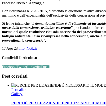
l’accesso libero alla spiaggia.
Con l’ordinanza n. 2543/2015, dirimendo la questione relativa all’accessi
marittimo e dell’eccezionalità dell’esclusività della concessione al priv
Si legge infatti che
“il demanio marittimo è direttamente ed inscindibi
nasce dalla concessione costituisce eccezione”
precisando inoltre ch
norma del quale costituisce clausola necessaria del provvedimento co
battigia antistante l’aria ricompressa nella concessione, anche al 
provvedimento concessorio”.
17 Ago 23
|
Info
,
Notizie
|
Condividi l'articolo su
Facebook
Twitter
Linkedin
Email
Post correlati
Permalink
Gallery
PERCHÈ PER LE AZIENDE È NECESSARIO IL MOD