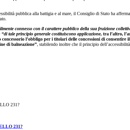
bilità pubblica alla battigia e al mare, il Consiglio di Stato ha affermato
ato.
lmente connesso con il carattere pubblico della sua fruizione collettiva
e
“di tale principio generale costituiscono applicazione,
tra l’altro, l
ncessorio l’obbligo per i titolari delle concessioni di consentire il
fine di balneazione”
, stabilendo inoltre che il principio dell’accessibilit
ELLO 231?