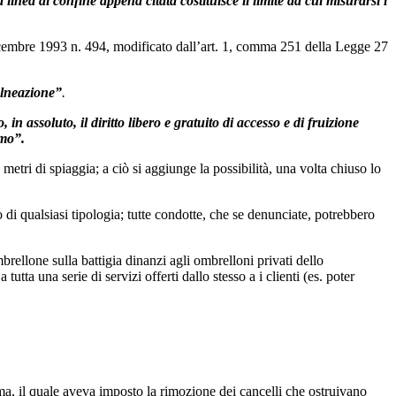
linea di confine appena citata costituisce il limite da cui misurarsi i
dicembre 1993 n. 494, modificato dall’art. 1, comma 251 della Legge 27
balneazione”
.
 in assoluto, il diritto libero e gratuito di accesso e di fruizione
imo”.
tri di spiaggia; a ciò si aggiunge la possibilità, una volta chiuso lo
i qualsiasi tipologia; tutte condotte, che se denunciate, potrebbero
mbrellone sulla battigia dinanzi agli ombrelloni privati dello
tta una serie di servizi offerti dallo stesso a i clienti (es. poter
ma, il quale aveva imposto la rimozione dei cancelli che ostruivano