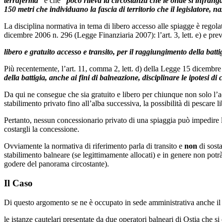
terraferma”
e che
“poco rileva la circostanza che le onde si infranga
150 metri che individuano la fascia di territorio che il legislatore, 
La disciplina normativa in tema di libero accesso alle spiagge è rego
dicembre 2006 n. 296 (Legge Finanziaria 2007): l’art. 3, lett. e) e pr
libero e gratuito accesso e transito, per il raggiungimento della bat
Più recentemente, l’art. 11, comma 2, lett. d) della Legge 15 dicemb
della battigia, anche ai fini di balneazione, disciplinare le ipotesi di 
Da qui ne consegue che sia gratuito e libero per chiunque non solo l’ac
stabilimento privato fino all’alba successiva, la possibilità di pescare l
Pertanto, nessun concessionario privato di una spiaggia può impedire l
costargli la concessione.
Ovviamente la normativa di riferimento parla di transito e
non
di sosta
stabilimento balneare (se legittimamente allocati) e in genere non potrà s
godere del panorama circostante).
Il Caso
Di questo argomento se ne è occupato in sede amministrativa anche il 
le istanze cautelari presentate da due operatori balneari di Ostia che