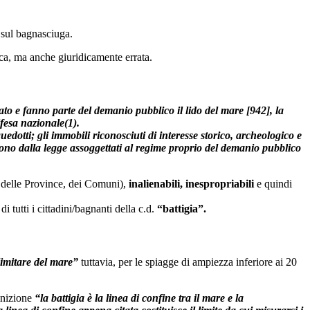
e sul bagnasciuga.
tica, ma anche giuridicamente errata.
to e fanno parte del demanio pubblico il lido del mare [942], la
difesa nazionale(1).
edotti; gli immobili riconosciuti di interesse storico, archeologico e
he sono dalla legge assoggettati al regime proprio del demanio pubblico
, delle Province, dei Comuni),
inalienabili, inespropriabili
e quindi
di tutti i cittadini/bagnanti della c.d.
“battigia”.
limitare del mare”
tuttavia, per le spiagge di ampiezza inferiore ai 20
finizione
“la battigia è la linea di confine tra il mare e la