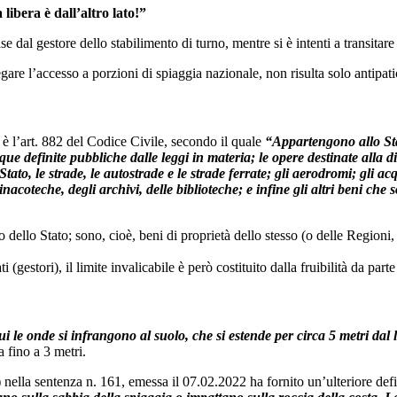
libera è dall’altro lato!”
ase dal gestore dello stabilimento di turno, mentre si è intenti a transitar
egare l’accesso a porzioni di spiaggia nazionale, non risulta solo antipa
 è l’art. 882 del Codice Civile, secondo il quale
“Appartengono allo Sta
e acque definite pubbliche dalle leggi in materia; le opere destinate alla 
, le strade, le autostrade e le strade ferrate; gli aerodromi; gli acqu
pinacoteche, degli archivi, delle biblioteche; e infine gli altri beni c
o dello Stato; sono, cioè, beni di proprietà dello stesso (o delle Regioni
gestori), il limite invalicabile è però costituito dalla fruibilità da parte 
ui le onde si infrangono al suolo, che si estende per circa 5 metri dal 
a fino a 3 metri.
) nella sentenza n. 161, emessa il 07.02.2022 ha fornito un’ulteriore de